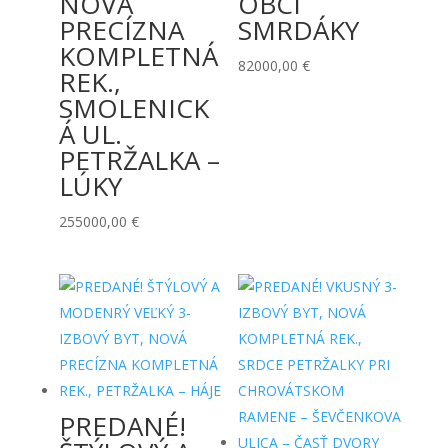
NOVÁ
OBCI
PRECÍZNA
SMRDÁKY
KOMPLETNÁ
82000,00
€
REK.,
SMOLENICK
Á UL.
PETRŽALKA –
LÚKY
255000,00
€
PREDANÉ!