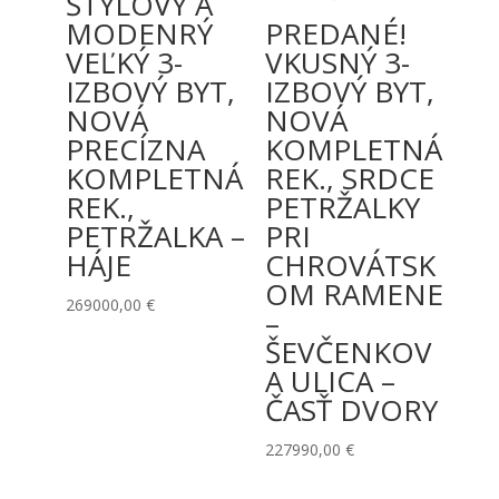
ŠTÝLOVÝ A
MODENRÝ
PREDANÉ!
VEĽKÝ 3-
VKUSNÝ 3-
IZBOVÝ BYT,
IZBOVÝ BYT,
NOVÁ
NOVÁ
PRECÍZNA
KOMPLETNÁ
KOMPLETNÁ
REK., SRDCE
REK.,
PETRŽALKY
PETRŽALKA –
PRI
HÁJE
CHROVÁTSK
OM RAMENE
269000,00
€
–
ŠEVČENKOV
A ULICA –
ČASŤ DVORY
227990,00
€