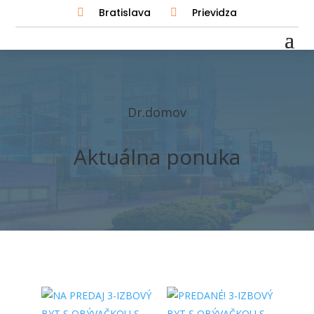
Bratislava
Prievidza


Dr.domov
Aktuálna ponuka