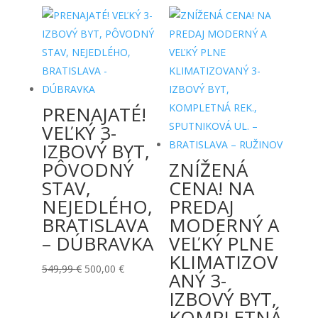
PRENAJATÉ!
VEĽKÝ 3-
IZBOVÝ BYT,
PÔVODNÝ
ZNÍŽENÁ
STAV,
CENA! NA
NEJEDLÉHO,
PREDAJ
BRATISLAVA
MODERNÝ A
– DÚBRAVKA
VEĽKÝ PLNE
KLIMATIZOV
Pôvodná
Aktuálna
549,99
€
500,00
€
ANÝ 3-
cena
cena
IZBOVÝ BYT,
bola:
je:
KOMPLETNÁ