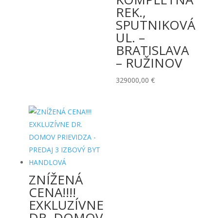
549,99 €.
500,00 €.
REK.,
SPUTNIKOVÁ
UL. –
BRATISLAVA
– RUŽINOV
329000,00
€
ZNÍŽENÁ
CENA!!!!
EXKLUZÍVNE
DR. DOMOV