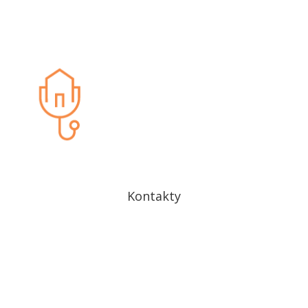
Cookies
Kontakty
Drobného 27
841 01 Bratislava IV – Dúbravka
kontakt@drdomov.sk