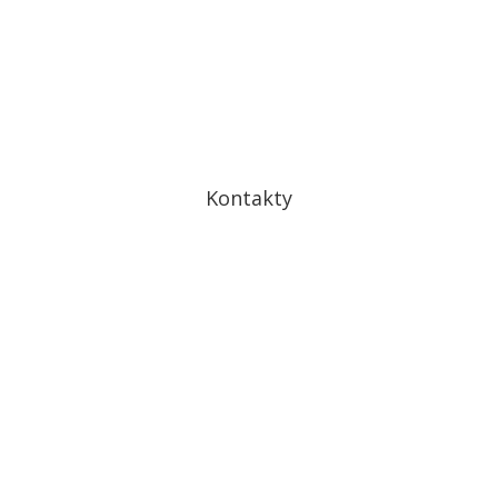
Ochrana osobných údajov
Cookies
Kontakty
Drobného 27
841 01 Bratislava IV – Dúbravka
kontakt@drdomov.sk
+421 948 126 017
+421 918 803 405