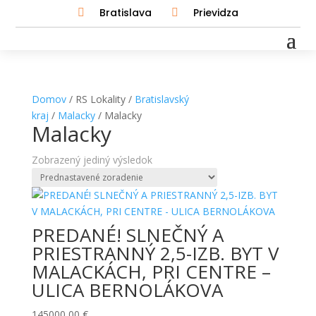
Bratislava
Prievidza


Domov
/ RS Lokality /
Bratislavský
kraj
/
Malacky
/ Malacky
Malacky
Zobrazený jediný výsledok
PREDANÉ! SLNEČNÝ A
PRIESTRANNÝ 2,5-IZB. BYT V
MALACKÁCH, PRI CENTRE –
ULICA BERNOLÁKOVA
145000,00
€