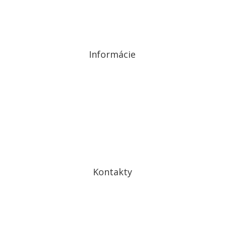
Informácie
Ochrana osobných údajov
Cookies
Kontakty
Drobného 27
841 01 Bratislava IV – Dúbravka