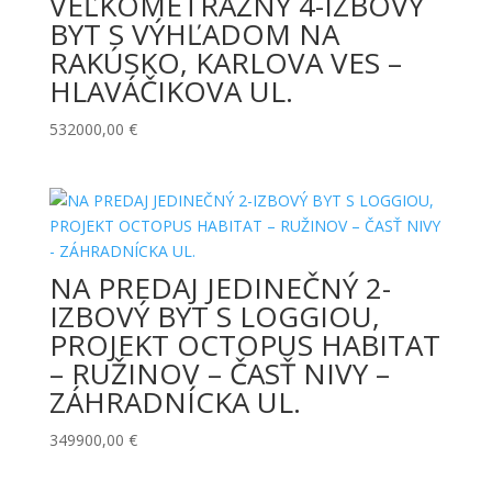
VEĽKOMETRÁŽNY 4-IZBOVÝ
BYT S VÝHĽADOM NA
RAKÚSKO, KARLOVA VES –
HLAVÁČIKOVA UL.
532000,00
€
NA PREDAJ JEDINEČNÝ 2-
IZBOVÝ BYT S LOGGIOU,
PROJEKT OCTOPUS HABITAT
– RUŽINOV – ČASŤ NIVY –
ZÁHRADNÍCKA UL.
349900,00
€