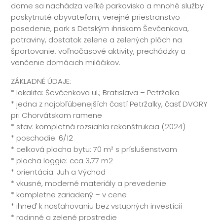
dome sa nachádza veľké parkovisko a mnohé služby
poskytnuté obyvateľom, verejné priestranstvo –
posedenie, park s Detským ihriskom Ševčenkova,
potraviny, dostatok zelene a zelených plôch na
športovanie, voľnočasové aktivity, prechádzky a
venčenie domácich miláčikov.
ZÁKLADNÉ ÚDAJE:
* lokalita: Ševčenkova ul.; Bratislava – Petržalka
* jedna z najobľúbenejších častí Petržalky, časť DVORY
pri Chorvátskom ramene
* stav: kompletná rozsiahla rekonštrukcia (2024)
* poschodie: 6/12
* celková plocha bytu: 70 m² s príslušenstvom
* plocha loggie: cca 3,77 m2
* orientácia: Juh a Východ
* vkusné, moderné materiály a prevedenie
* kompletne zariadený – v cene
* ihneď k nasťahovaniu bez vstupných investícií
* rodinné a zelené prostredie