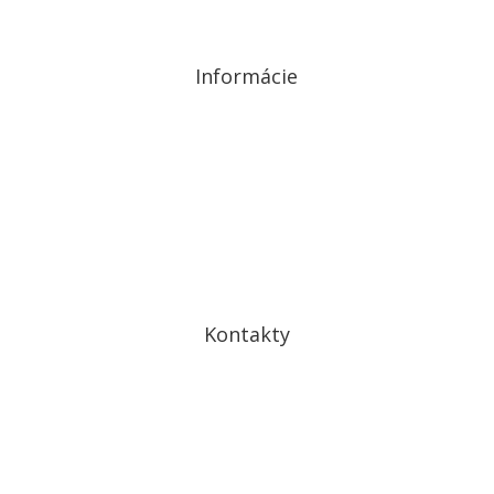
Informácie
Ochrana osobných údajov
Cookies
Kontakty
Drobného 27
841 01 Bratislava IV – Dúbravka
kontakt@drdomov.sk