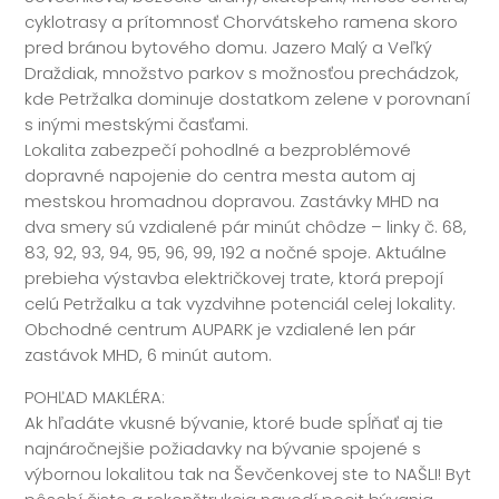
cyklotrasy a prítomnosť Chorvátskeho ramena skoro
pred bránou bytového domu. Jazero Malý a Veľký
Draždiak, množstvo parkov s možnosťou prechádzok,
kde Petržalka dominuje dostatkom zelene v porovnaní
s inými mestskými časťami.
Lokalita zabezpečí pohodlné a bezproblémové
dopravné napojenie do centra mesta autom aj
mestskou hromadnou dopravou. Zastávky MHD na
dva smery sú vzdialené pár minút chôdze – linky č. 68,
83, 92, 93, 94, 95, 96, 99, 192 a nočné spoje. Aktuálne
prebieha výstavba električkovej trate, ktorá prepojí
celú Petržalku a tak vyzdvihne potenciál celej lokality.
Obchodné centrum AUPARK je vzdialené len pár
zastávok MHD, 6 minút autom.
POHĽAD MAKLÉRA:
Ak hľadáte vkusné bývanie, ktoré bude spĺňať aj tie
najnáročnejšie požiadavky na bývanie spojené s
výbornou lokalitou tak na Ševčenkovej ste to NAŠLI! Byt