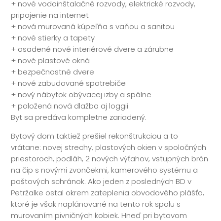
+ nové vodoinštalačné rozvody, elektrické rozvody,
pripojenie na internet
+ nová murovaná kúpeľňa s vaňou a sanitou
+ nové stierky a tapety
+ osadené nové interiérové dvere a zárubne
+ nové plastové okná
+ bezpečnostné dvere
+ nové zabudované spotrebiče
+ nový nábytok obývacej izby a spálne
+ položená nová dlažba aj loggii
Byt sa predáva kompletne zariadený.
Bytový dom taktiež prešiel rekonštrukciou a to
vrátane: novej strechy, plastových okien v spoločných
priestoroch, podláh, 2 nových výťahov, vstupných brán
na čip s novými zvončekmi, kamerového systému a
poštových schránok. Ako jeden z posledných BD v
Petržalke ostal okrem zateplenia obvodového plášťa,
ktoré je však naplánované na tento rok spolu s
murovaním pivničných kobiek. Hneď pri bytovom