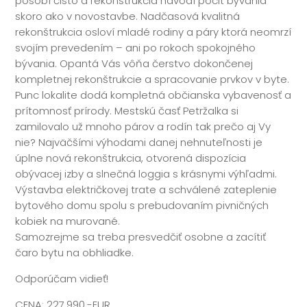
pôsobí čisto a rekonštrukcia navodí pocit bývania
skoro ako v novostavbe. Nadčasová kvalitná
rekonštrukcia osloví mladé rodiny a páry ktorá neomrzí
svojím prevedením – ani po rokoch spokojného
bývania. Opantá Vás vôňa čerstvo dokončenej
kompletnej rekonštrukcie a spracovanie prvkov v byte.
Punc lokalite dodá kompletná občianska vybavenosť a
prítomnosť prírody. Mestskú časť Petržalka si
zamilovalo už mnoho párov a rodín tak prečo aj Vy
nie? Najväčšími výhodami danej nehnuteľnosti je
úplne nová rekonštrukcia, otvorená dispozícia
obývacej izby a slnečná loggia s krásnymi výhľadmi.
Výstavba električkovej trate a schválené zateplenie
bytového domu spolu s prebudovaním pivničných
kobiek na murované.
Samozrejme sa treba presvedčiť osobne a zacítiť
čaro bytu na obhliadke.
Odporúčam vidieť!
CENA: 227.990,-EUR