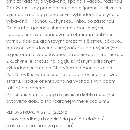
plne zariadenej a vybavenej spálne s väčšou rozlohou.
Z obývacej izby prechádzame do príjemnej kuchyne s
výstupom na loggiu s krásnym výhľadom. Kuchyňa je
vybavená – rovnou kuchynskou linkou so zástenou
Calacatta s jemnou striebornou žilou, novými
spotrebičmi ako zabudovanou el. rúrou, indukčnou
varnou doskou, granitovým drezom s čiernou pákovou
batériou, zabudovanou umývačkou riadu, výsuvným
digestorom a zabudovanou chladničkou s mrazničkou.
Z kuchyne je prístup na loggiu s krásnym prírodným
výhľadom priamo na Chorvátske rameno a zeleň
Petržalky. Kuchyňa a spálňa sú orientované na Južnú
stranu, 1 izba je orientovaná na Východ s výhľadom
taktiež na rameno.
Príslušenstvom je loggia a pivničná kobka na prízemí
bytového dobu o štandardnej výmere cca 2 m2.
REKONŠTRUKCIA BYTU (2024):
+ nové podlahy (kombinácia podláh: dlažba /
plávajúca laminátová podlaha)