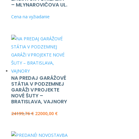
– MLYNAROVIČOVA UL.
Cena na vyžiadanie
NA PREDAJ GARÁŽOVÉ
STÁTIA V PODZEMNEJ
GARÁŽI V PROJEKTE
NOVÉ ŠUTY –
BRATISLAVA, VAJNORY
Pôvodná
Aktuálna
24199,76
€
22000,00
€
cena
cena
bola:
je:
24199,76 €.
22000,00 €.