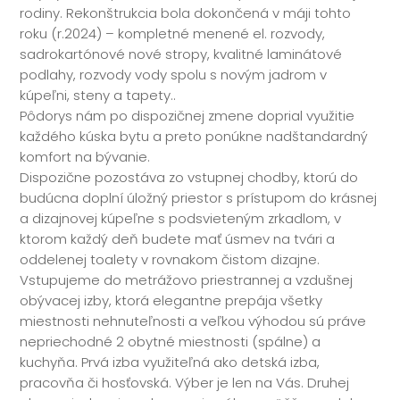
rodiny. Rekonštrukcia bola dokončená v máji tohto
roku (r.2024) – kompletné menené el. rozvody,
sadrokartónové nové stropy, kvalitné laminátové
podlahy, rozvody vody spolu s novým jadrom v
kúpeľni, steny a tapety..
Pôdorys nám po dispozičnej zmene doprial využitie
každého kúska bytu a preto ponúkne nadštandardný
komfort na bývanie.
Dispozične pozostáva zo vstupnej chodby, ktorú do
budúcna doplní úložný priestor s prístupom do krásnej
a dizajnovej kúpeľne s podsvieteným zrkadlom, v
ktorom každý deň budete mať úsmev na tvári a
oddelenej toalety v rovnakom čistom dizajne.
Vstupujeme do metrážovo priestrannej a vzdušnej
obývacej izby, ktorá elegantne prepája všetky
miestnosti nehnuteľnosti a veľkou výhodou sú práve
nepriechodné 2 obytné miestnosti (spálne) a
kuchyňa. Prvá izba využiteľná ako detská izba,
pracovňa či hosťovská. Výber je len na Vás. Druhej