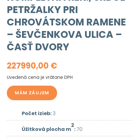
PETRŽALKY PRI
CHROVÁTSKOM RAMENE
– ŠEVČENKOVA ULICA –
ČASŤ DVORY
227990,00
€
Uvedená cena je vrátane DPH
MÁM ZÁUJEM
Počet izieb:
3
2
Úžitková plocha m
:
70