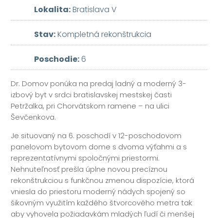
Lokalita:
Bratislava V
Stav:
Kompletná rekonštrukcia
Poschodie:
6
Dr. Domov ponúka na predaj ladný a moderný 3-
izbový byt v srdci bratislavskej mestskej časti
Petržalka, pri Chorvátskom ramene – na ulici
Ševčenkova.
Je situovaný na 6. poschodí v 12-poschodovom
panelovom bytovom dome s dvoma výťahmi a s
reprezentatívnymi spoločnými priestormi.
Nehnuteľnosť prešla úplne novou precíznou
rekonštrukciou s funkčnou zmenou dispozície, ktorá
vniesla do priestoru moderný nádych spojený so
šikovným využitím každého štvorcového metra tak
aby vyhovela požiadavkám mladých ľudí či menšej