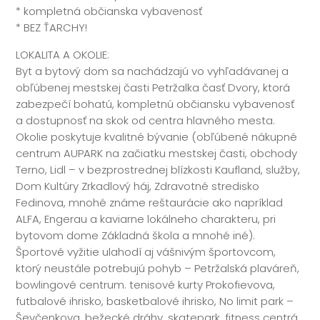
* kompletná občianska vybavenosť
* BEZ ŤARCHY!
LOKALITA A OKOLIE:
Byt a bytový dom sa nachádzajú vo vyhľadávanej a
obľúbenej mestskej časti Petržalka časť Dvory, ktorá
zabezpečí bohatú, kompletnú občiansku vybavenosť
a dostupnosť na skok od centra hlavného mesta.
Okolie poskytuje kvalitné bývanie (obľúbené nákupné
centrum AUPARK na začiatku mestskej časti, obchody
Terno, Lidl – v bezprostrednej blízkosti Kaufland, služby,
Dom Kultúry Zrkadlový háj, Zdravotné stredisko
Fedinova, mnohé známe reštaurácie ako napríklad
ALFA, Engerau a kaviarne lokálneho charakteru, pri
bytovom dome Základná škola a mnohé iné).
Športové vyžitie ulahodí aj vášnivým športovcom,
ktorý neustále potrebujú pohyb – Petržalská plaváreň,
bowlingové centrum. tenisové kurty Prokofievova,
futbalové ihrisko, basketbalové ihrisko, No limit park –
Ševčenkova, bežecké dráhy, skatepark, fitness centrá,