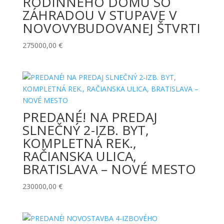
RODINNÉHO DOMU SO
ZÁHRADOU V STUPAVE V
NOVOVYBUDOVANEJ ŠTVRTI
275000,00
€
PREDANÉ! NA PREDAJ
SLNEČNÝ 2-IZB. BYT,
KOMPLETNÁ REK.,
RAČIANSKA ULICA,
BRATISLAVA – NOVÉ MESTO
230000,00
€