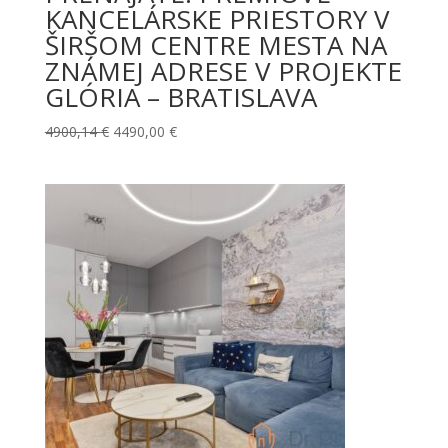
KANCELÁRSKE PRIESTORY V
ŠIRŠOM CENTRE MESTA NA
ZNÁMEJ ADRESE V PROJEKTE
GLÓRIA – BRATISLAVA
Pôvodná
Aktuálna
4900,14
€
4490,00
€
cena
cena
bola:
je:
4900,14 €.
4490,00 €.