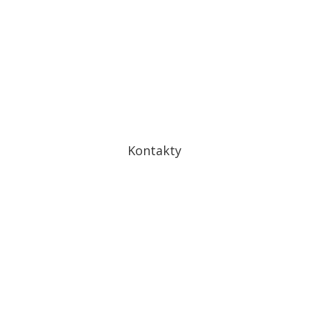
Ochrana osobných údajov
Cookies
Kontakty
Drobného 27
841 01 Bratislava IV – Dúbravka
kontakt@drdomov.sk
+421 948 126 017