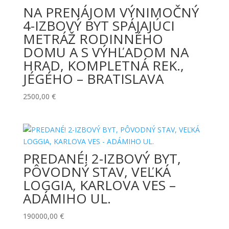
NA PRENÁJOM VÝNIMOČNÝ
4-IZBOVÝ BYT SPÁJAJÚCI
METRÁŽ RODINNÉHO
DOMU A S VÝHĽADOM NA
HRAD, KOMPLETNÁ REK.,
JÉGÉHO – BRATISLAVA
2500,00
€
PREDANÉ! 2-IZBOVÝ BYT,
PÔVODNÝ STAV, VEĽKÁ
LOGGIA, KARLOVA VES –
ADÁMIHO UL.
190000,00
€