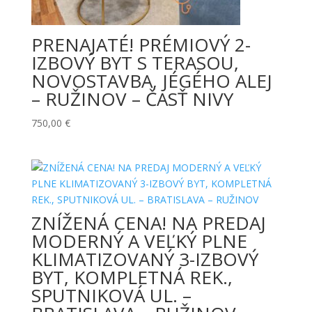
PRENAJATÉ! PRÉMIOVÝ 2-
IZBOVÝ BYT S TERASOU,
NOVOSTAVBA, JÉGÉHO ALEJ
– RUŽINOV – ČASŤ NIVY
750,00
€
ZNÍŽENÁ CENA! NA PREDAJ
MODERNÝ A VEĽKÝ PLNE
KLIMATIZOVANÝ 3-IZBOVÝ
BYT, KOMPLETNÁ REK.,
SPUTNIKOVÁ UL. –