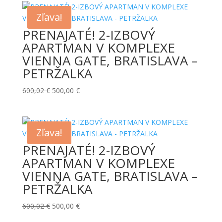
Zľava!
PRENAJATÉ! 2-IZBOVÝ
APARTMAN V KOMPLEXE
VIENNA GATE, BRATISLAVA –
PETRŽALKA
Pôvodná
Aktuálna
600,02
€
500,00
€
cena
cena
bola:
je:
600,02 €.
500,00 €.
Zľava!
PRENAJATÉ! 2-IZBOVÝ
APARTMAN V KOMPLEXE
VIENNA GATE, BRATISLAVA –
PETRŽALKA
Pôvodná
Aktuálna
600,02
€
500,00
€
cena
cena