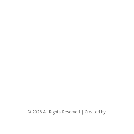
Drobného 27
841 01 Bratislava IV – Dúbravka
kontakt@drdomov.sk
+421 948 126 017
+421 918 803 405
© 2026 All Rights Reserved | Created by:
RABBITSTUDIO