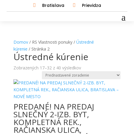
Bratislava
Prievidza


Domov
/ RS Vlastnosti ponuky /
Ústredné
kúrenie
/ Stránka 2
Ústredné kúrenie
Zobrazených 17–32 z 40 výsledkov
PREDANÉ! NA PREDAJ
SLNEČNÝ 2-IZB. BYT,
KOMPLETNÁ REK.,
RAČIANSKA ULICA,