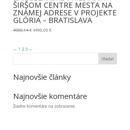
ŠIRŠOM CENTRE MESTA NA
ZNÁMEJ ADRESE V PROJEKTE
GLÓRIA – BRATISLAVA
Pôvodná
Aktuálna
4900,14
€
4490,00
€
cena
cena
bola:
je:
←
1
2
3
→
4900,14 €.
4490,00 €.
Hľadať
Najnovšie články
Najnovšie komentáre
Žiadne komentáre na zobrazenie.