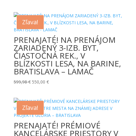
Zľava!
PRENAJATÉ! NA PRENÁJOM
ZARIADENÝ 3-IZB. BYT,
ČIASTOČNÁ REK., V
BLÍZKOSTI LESA, NA BARINE,
BRATISLAVA – LAMAČ
Pôvodná
Aktuálna
599,98
€
550,00
€
cena
cena
bola:
je:
599,98 €.
550,00 €.
Zľava!
PRENAJATÉ! PRÉMIOVÉ
KANCELÁRSKE PRIESTORY V