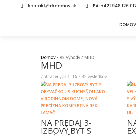
kontakt@drdomov.sk
BA: +421 948 126 01


DOMO
Domov
/ RS Výhody / MHD
MHD
Zobrazených 1–16 z 42 výsledkov
NA PREDAJ 3-
N
IZBOVÝ BYT S
E