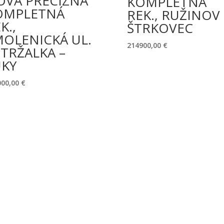
OVÁ PRECÍZNA
KOMPLETNÁ
OMPLETNÁ
REK., RUŽINOV 
K.,
ŠTRKOVEC
MOLENICKÁ UL.
214900,00
€
TRŽALKA –
ÚKY
000,00
€