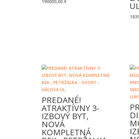
190000,00
€
UL
183
PREDANÉ!
P
ATRAKTÍVNY 3-
DI
IZBOVÝ BYT,
M
NOVÁ
IZ
KOMPLETNÁ