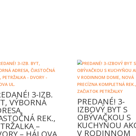
EDANÉ! 3-IZB.
PREDANÉ! 3-
YT, VÝBORNÁ
IZBOVÝ BYT S
RESA,
OBÝVAČKOU S
ASTOČNÁ REK.,
KUCHYŇOU AK
TRŽALKA –
V RODINNOM
VORY – HÁLOVA