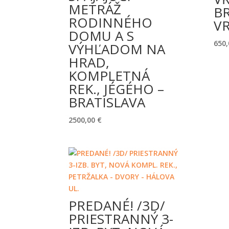
METRÁŽ
BR
RODINNÉHO
V
DOMU A S
650
VÝHĽADOM NA
HRAD,
KOMPLETNÁ
REK., JÉGÉHO –
BRATISLAVA
2500,00
€
PREDANÉ! /3D/
PRIESTRANNÝ 3-