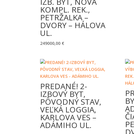
IZB. BYT, NOVÁ
KOMPL. REK.,
PETRŽALKA –
DVORY – HÁLOVA
UL.
249000,00
€
PREDANÉ! 2-
PR
IZBOVÝ BYT,
B
PÔVODNÝ STAV,
AD
VEĽKÁ LOGGIA,
ČI
KARLOVA VES –
PE
ADÁMIHO UL.
D