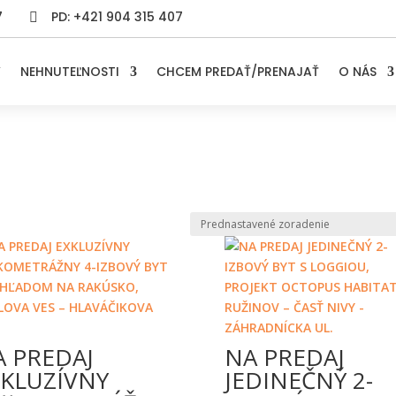
7
PD: +421 904 315 407

V
NEHNUTEĽNOSTI
CHCEM PREDAŤ/PRENAJAŤ
O NÁS
A PREDAJ
NA PREDAJ
XKLUZÍVNY
JEDINEČNÝ 2-