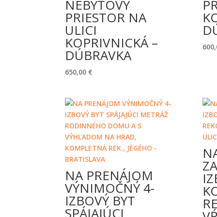
NEBYTOVÝ
PR
PRIESTOR NA
KO
ULICI
D
KOPRIVNICKÁ –
600
DÚBRAVKA
650,00
€
N
ZA
NA PRENÁJOM
IZ
VÝNIMOČNÝ 4-
K
IZBOVÝ BYT
R
SPÁJAJÚCI
VŔ