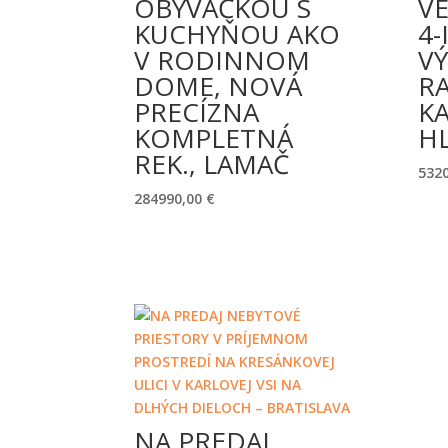
OBÝVAČKOU S
V
KUCHYŇOU AKO
4-
V RODINNOM
V
DOME, NOVÁ
R
PRECÍZNA
KA
KOMPLETNÁ
HL
REK., LAMAČ
532
284990,00
€
NA PREDAJ