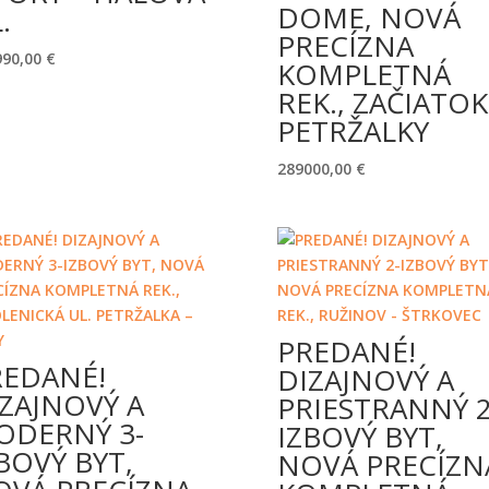
DOME, NOVÁ
.
PRECÍZNA
990,00
€
KOMPLETNÁ
REK., ZAČIATOK
PETRŽALKY
289000,00
€
PREDANÉ!
REDANÉ!
DIZAJNOVÝ A
ZAJNOVÝ A
PRIESTRANNÝ 2
ODERNÝ 3-
IZBOVÝ BYT,
BOVÝ BYT,
NOVÁ PRECÍZN