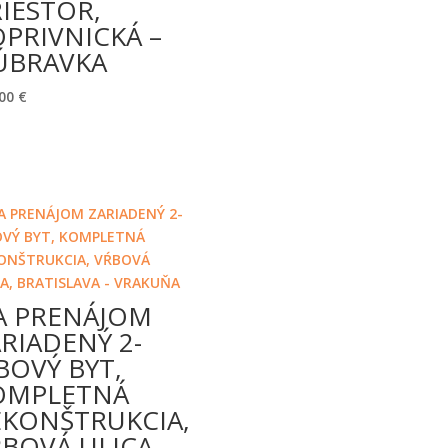
IESTOR,
PRIVNICKÁ –
ÚBRAVKA
,00
€
A PRENÁJOM
RIADENÝ 2-
BOVÝ BYT,
OMPLETNÁ
EKONŠTRUKCIA,
BOVÁ ULICA,