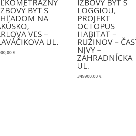
EĽKOMETRÁŽNY
IZBOVÝ BYT S
IZBOVÝ BYT S
LOGGIOU,
ÝHĽADOM NA
PROJEKT
AKÚSKO,
OCTOPUS
RLOVA VES –
HABITAT –
AVÁČIKOVA UL.
RUŽINOV – ČAS
NIVY –
000,00
€
ZÁHRADNÍCKA
UL.
349900,00
€