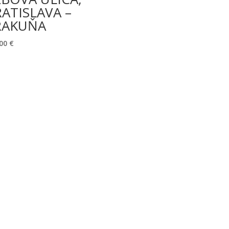
ATISLAVA –
RAKUŇA
,00
€