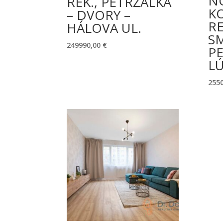
N
REK., PETRŽALKA
K
– DVORY –
RE
HÁLOVA UL.
S
249990,00
€
PE
L
255